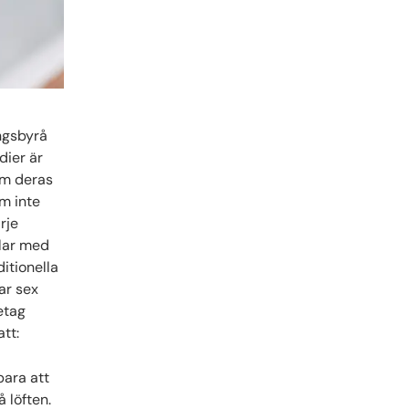
ingsbyrå
dier är
om deras
om inte
rje
alar med
itionella
ar sex
etag
tt:
bara att
 löften.