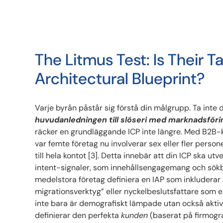
The Litmus Test: Is Their 
Architectural Blueprint?
Varje byrån påstår sig förstå din målgrupp. Ta inte 
huvudanledningen till slöseri med marknadsförin
räcker en grundläggande ICP inte längre. Med B2B-k
var femte företag nu involverar sex eller fler perso
till hela kontot [3]. Detta innebär att din ICP ska utve
intent-signaler, som innehållsengagemang och sökbe
medelstora företag definiera en IAP som inkluderar
migrationsverktyg” eller nyckelbeslutsfattare som en
inte bara är demografiskt lämpade utan också akti
definierar den perfekta
kunden
(baserat på firmograf