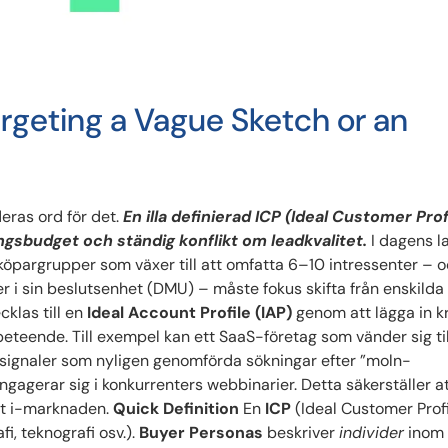
Targeting a Vague Sketch or an
deras ord för det.
En illa definierad ICP (Ideal Customer Prof
gsbudget och ständig konflikt om leadkvalitet.
I dagens l
öpargrupper som växer till att omfatta 6–10 intressenter – o
ner i sin beslutsenhet (DMU) – måste fokus skifta från enskild
cklas till en
Ideal Account Profile (IAP)
genom att lägga in kr
teende. Till exempel kan ett SaaS-företag som vänder sig til
 signaler som nyligen genomförda sökningar efter ”moln-
gagerar sig i konkurrenters webbinarier. Detta säkerställer a
vt i-marknaden.
Quick Definition
En
ICP
(Ideal Customer Profi
i, teknografi osv.).
Buyer Personas
beskriver
individer
inom 