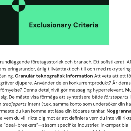
rundläggande företagsstorlek och bransch. Ett sofistikerat IA
sieringsrundor, årlig tillväxttakt och till och med rekryterin
lösning.
Granulär teknografisk information
Att veta att ett f
 gräver djupare. Använder de en konkurrentprodukt? Är deras
förnyelse? Denna detaljnivå gör messaging hyperrelevant.
Mu
r sig. De måste visa förmåga att syntetisera både
förstaparts
i
ch
tredjeparts
intent (t.ex. samma konto som undersöker din ka
närmaste du kan komma att läsa din köpares tankar.
Noggrann
a vem du vill rikta dig mot är att definiera vem du inte vill rikt
ga ”deal-breakers”—såsom specifika industrier, inkompatibla