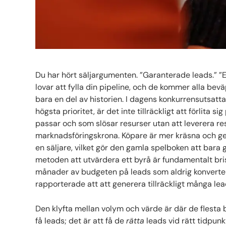
Du har hört säljargumenten. ”Garanterade leads.” ”E
lovar att fylla din pipeline, och de kommer alla bev
bara en del av historien. I dagens konkurrensutsat
högsta prioritet, är det inte tillräckligt att förlita
passar och som slösar resurser utan att leverera r
marknadsföringskrona. Köpare är mer kräsna och ge
en säljare, vilket gör den gamla spelboken att bara
metoden att utvärdera ett byrå är fundamentalt brist
månader av budgeten på leads som aldrig konvertera
rapporterade att att generera tillräckligt många le
Den klyfta mellan volym och värde är där de flesta
få leads; det är att få de
rätta
leads vid rätt tidpunk