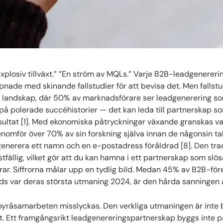
xplosiv tillväxt.” ”En ström av MQLs.” Varje B2B-leadgenerer
äpnade med skinande fallstudier för att bevisa det. Men fallstu
ta landskap, där 50% av marknadsförare ser leadgenerering s
 sig på polerade succéhistorier — det kan leda till partnerskap s
esultat [1]. Med ekonomiska påtryckningar växande granskas va
nomför över 70% av sin forskning själva innan de någonsin t
 generera ett namn och en e-postadress föråldrad [8]. Den trad
fällig, vilket gör att du kan hamna i ett partnerskap som slös
r. Siffrorna målar upp en tydlig bild. Medan 45% av B2B-för
ads var deras största utmaning 2024, är den hårda sanningen a
 byråsamarbeten misslyckas. Den verkliga utmaningen är inte 
t. Ett framgångsrikt leadgenereringspartnerskap byggs inte på