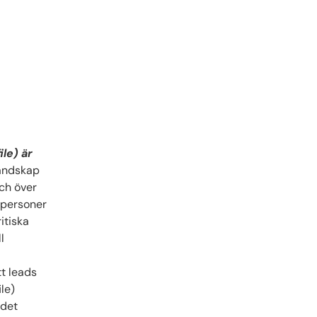
ile) är
andskap
ch över
a personer
itiska
l
tt leads
le)
det