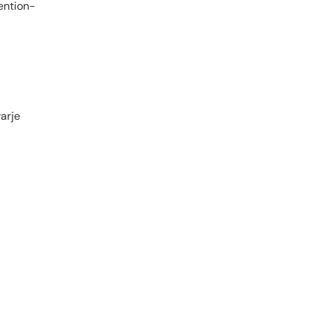
ention-
varje