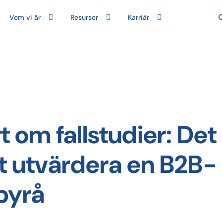
Vem vi är
Resurser
Karriär
t om fallstudier: Det
tt utvärdera en B2B-
byrå