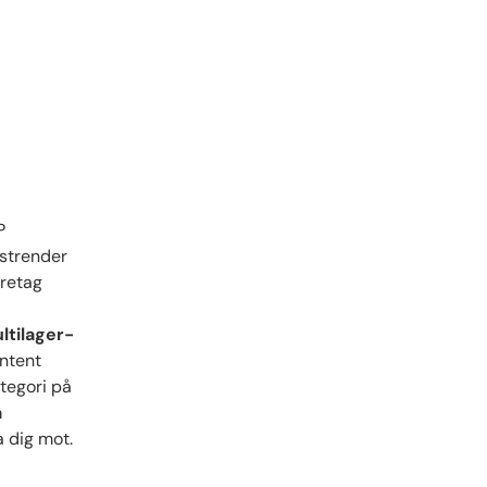
P
gstrender
öretag
ltilager-
ntent
tegori på
a
a dig mot.