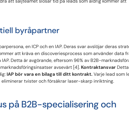
ndra att säljteamet slösar tid på leads som aldrig kommer att
iell byråpartner
arpersona, en ICP och en IAP. Deras svar avslöjar deras strat
kommer att kräva en discoveriesprocess som använder data fr
ga IAP. Detta är avgörande, eftersom 96% av B2B-marknadsföra
smarknadsföringsinsatser avsevärt [4].
Kontraktansvar
Detta
dig:
IAP bör vara en bilaga till ditt kontrakt.
Varje lead som l
eliminerar tvister och försäkrar laser-skarp inriktning.
s på B2B-specialisering och